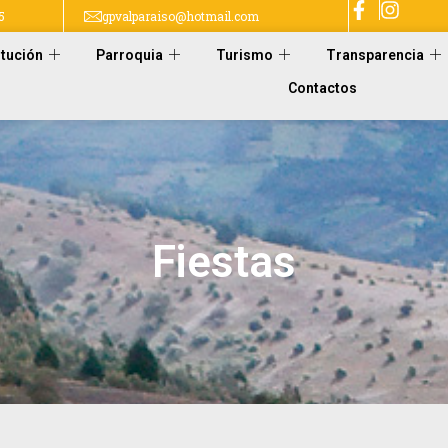
5
gpvalparaiso@hotmail.com
itución
Parroquia
Turismo
Transparencia
Contactos
Fiestas