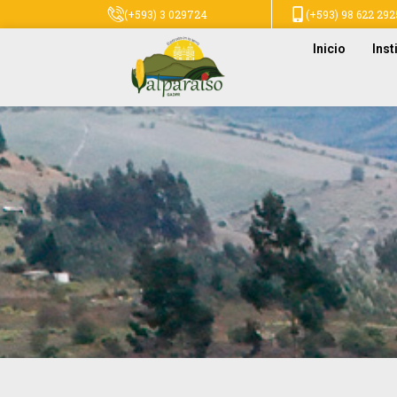
(+593) 3 029724
(+593) 98 622 292
Inicio
Inst